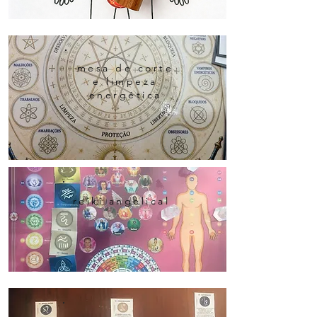
mesa de corte
e limpeza
energética
reiki angelical