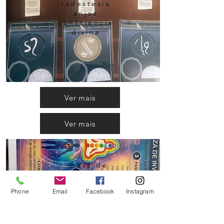
radestesia
anjos
consciencia
divina
Ver mais
Ver mais
mesa de
limpeza de
inveja
Phone
Email
Facebook
Instagram