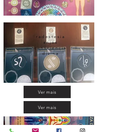
radestesia
anjos
consciencia
divina
Ver mais
Ver mais
mesa de