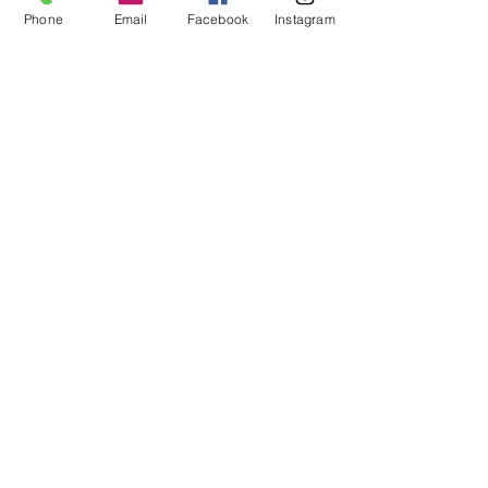
limpeza de
Phone
Email
Facebook
Instagram
inveja
mesa cura
ancestral
Ver mais
Ver mais