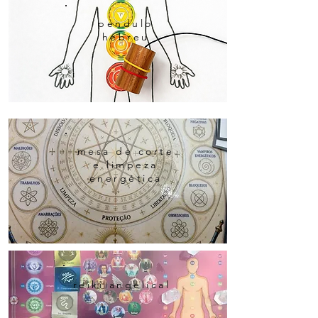
pendulo
hebreu
mesa de corte
e limpeza
energética
reiki angelical