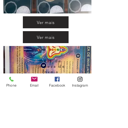
Ver mais
Ver mais
mesa de
limpeza de
inveja
Phone
Email
Facebook
Instagram
mesa cura
ancestral