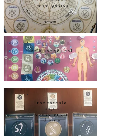
energética
reiki angelical
radestesia
anjos
consciencia
divina