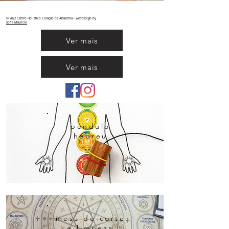
© 2022 Centro Holístico Coração de Alfazema - webdesign by
Sofia
Maurício
Ver mais
Ver mais
pendulo
hebreu
mesa de corte
e limpeza