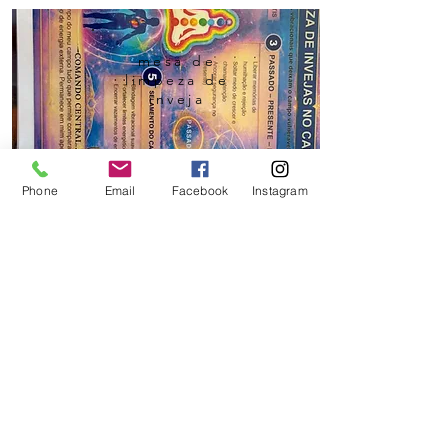
mesa de
limpeza de
inveja
Phone
Email
Facebook
Instagram
mesa cura
ancestral
Ver mais