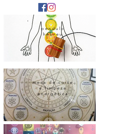
pendulo
hebreu
mesa de corte
e limpeza
energética