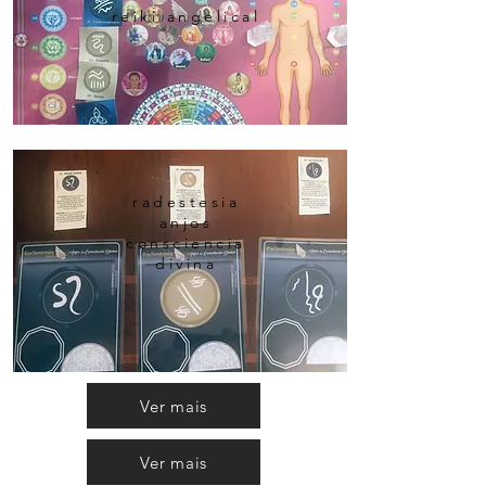
reiki angelical
radestesia
anjos
consciencia
divina
Ver mais
Ver mais