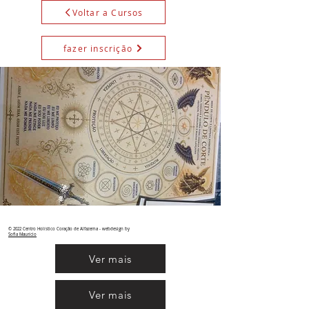
Voltar a Cursos
fazer inscrição
© 2022 Centro Holístico Coração de Alfazema - webdesign by
Sofia
Maurício
Ver mais
Ver mais