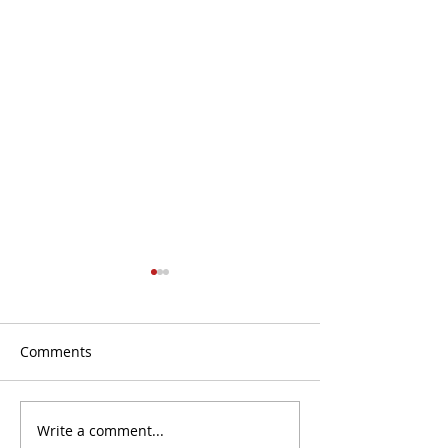
Comments
Curso de medi
Write a comment...
Formação de