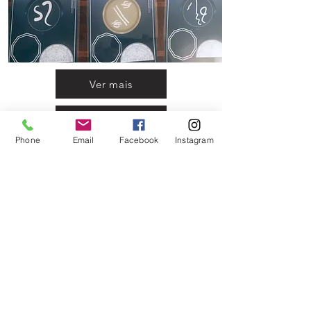
Ver mais
Ver mais
Phone
Email
Facebook
Instagram
mesa de
limpeza de
inveja