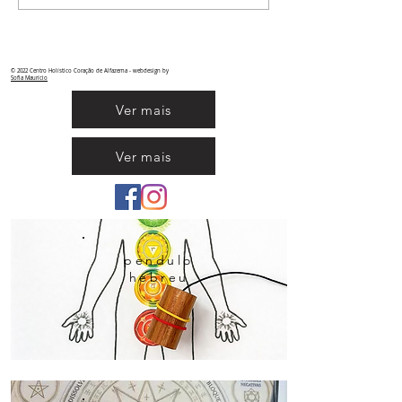
constelações familiares
© 2022 Centro Holístico Coração de Alfazema - webdesign by
Sofia
Maurício
Ver mais
Ver mais
pendulo
hebreu