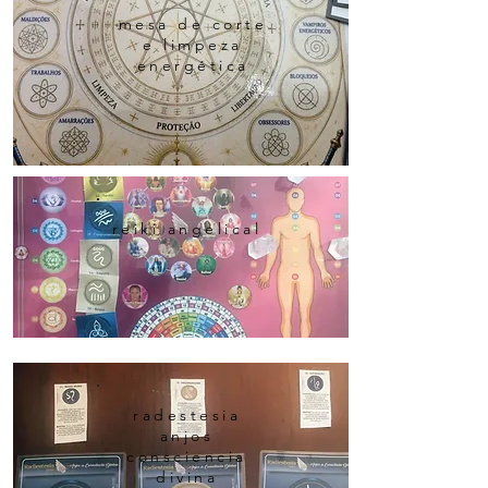
mesa de corte
e limpeza
energética
reiki angelical
radestesia
anjos
consciencia
divina