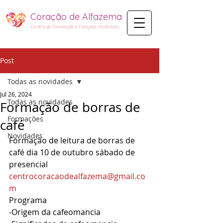
Coração de Alfazema​
Centro de Formação e Terapias Holísticas
Post
Todas as novidades
Jul 26, 2024
Todas as novidades
Formação de borras de
Formações
café
Novidades
Formação de leitura de borras de 
café dia 10 de outubro sábado de  
presencial 
centrocoracaodealfazema@gmail.co
m
Programa 
-Origem da cafeomancia 